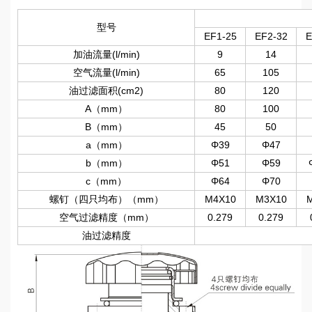
型号
EF1-25
EF2-32
E
加油流量(l/min)
9
14
空气流量(l/min)
65
105
油过滤面积(cm2)
80
120
A（mm）
80
100
B（mm）
45
50
a（mm）
Φ39
Φ47
b（mm）
Φ51
Φ59
c（mm）
Φ64
Φ70
螺钉（四只均布）（mm）
M4X10
M3X10
空气过滤精度（mm）
0.279
0.279
油过滤精度