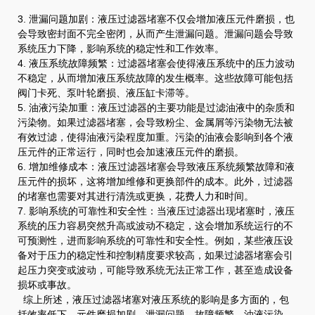
3. 泄漏问题加剧：液压过滤器堵塞不仅会增加液压元件磨损，也
会导致密封面不完全密闭，从而产生泄漏问题。泄漏问题会导致
系统压力下降，影响系统的稳定性和工作效率。
4. 液压系统故障频繁：过滤器堵塞会使得液压系统中的压力波动
不稳定，从而增加液压系统故障的发生概率。这些故障可能包括
阀门卡死、泵叶轮磨损、液压缸卡滞等。
5. 油液污染加重：液压过滤器的主要功能是过滤油液中的杂质和
污染物。如果过滤器堵塞，会导致粉尘、金属屑等污染物无法被
有效过滤，使得油液污染程度加重。污染的油液会影响到各个液
压元件的正常运行，同时也会加速液压元件的磨损。
6. 增加维修成本：液压过滤器堵塞会导致液压系统频繁故障和液
压元件的损坏，这将增加维修和更换部件的成本。此外，过滤器
的堵塞也需要对其进行清洗或更换，花费人力和时间。
7. 影响系统的可靠性和安全性：当液压过滤器出现堵塞时，液压
系统的压力容易突然升高或波动不稳定，这会增加系统运行的不
可预测性，进而影响系统的可靠性和安全性。例如，某些液压设
备对于压力的稳定性和控制精度要求较高，如果过滤器堵塞会引
起压力突变或波动，可能导致系统无法正常工作，甚至造成设备
损坏或事故。
综上所述，液压过滤器堵塞对液压系统的影响是多方面的，包
括效率低下、元件磨损加剧、泄漏问题、故障频繁、油液污染、